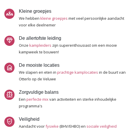
Kleine groepjes
groups
We hebben
kleine groepjes
met veel persoonlijke aandacht
voor elke deelnemer
De allertofste leiding
diamond
Onze
kampleiders
zijn superenthousiast om een mooie
kampweek te bouwen!
De mooiste locaties
night_shelter
We slapen en eten in
prachtige kamplocaties
in de buurt van
Otterlo op de Veluwe
Zorgvuldige balans
balance
Een
perfecte mix
van activiteiten en sterke inhoudelijke
programma's
Veiligheid
verified_user
Aandacht voor
fysieke
(BHV/EHBO) en
sociale veiligheid