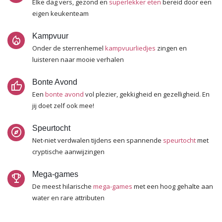
Elke dag vers, gezond en
superlekker eten
bereid door een
eigen keukenteam
Kampvuur
local_fire_department
Onder de sterrenhemel
kampvuurliedjes
zingen en
luisteren naar mooie verhalen
Bonte Avond
thumb_up
Een
bonte avond
vol plezier, gekkigheid en gezelligheid. En
jij doet zelf ook mee!
Speurtocht
explore
Net-niet verdwalen tijdens een spannende
speurtocht
met
cryptische aanwijzingen
Mega-games
trophy
De meest hilarische
mega-games
met een hoog gehalte aan
water en rare attributen