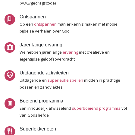
(VOG/gedragscode)
Ontspannen
book_5
Op een
ontspannen
manier kennis maken met mooie
bijbelse verhalen over God
Jarenlange ervaring
trip
We hebben jarenlange
ervaring
met creatieve en
eigentijdse geloofsoverdracht
Uitdagende activiteiten
ecg_heart
Uitdagende en
superleuke spellen
midden in prachtige
bossen en zandvlaktes
Boeiend programma
pause
Een inhoudelijk afwisselend
superboeiend programma
vol
van Gods liefde
Superlekker eten
restaurant