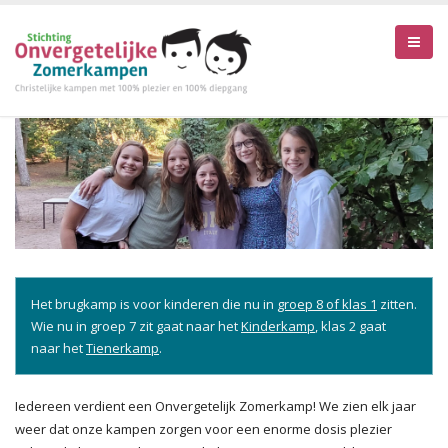
Het brugkamp is voor kinderen die nu in
groep 8 of klas 1
zitten.
Wie nu in groep 7 zit gaat naar het
Kinderkamp
, klas 2 gaat
naar het
Tienerkamp
.
Iedereen verdient een Onvergetelijk Zomerkamp! We zien elk jaar
weer dat onze kampen zorgen voor een enorme dosis plezier