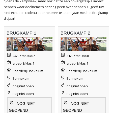
tijdens de kampweek, maar ook dat ze een onvergetelijke impact
hebben waar deelnemers het nog jaren over hebben. U geeft uw
kind echt een cadeau door het mee te laten gaan met het Brugkamp
dit jaar!
BRUGKAMP 1
BRUGKAMP 2
calendar_month
calendar_month
24/07 tot 30/07
31/07 tot 06/08
badge
badge
groep 8/klas 1
groep 8/klas 1
house
house
Boerderij Hoekelum
Boerderij Hoekelum
location_on
location_on
Bennekom
Bennekom
male
male
nog niet open
nog niet open
female
female
nog niet open
nog niet open
schedule
schedule
NOG NIET
NOG NIET
GEOPEND
GEOPEND