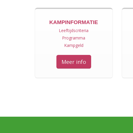
KAMPINFORMATIE
Leeftijdscriteria
Programma
Kampgeld
Meer info
8
Zomerkampen op de Veluwe
J