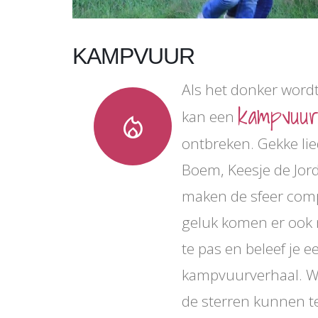
KAMPVUUR
Als het donker wordt
kampvuu
kan een
local_fire_department
ontbreken. Gekke lie
Boem, Keesje de Jord
maken de sfeer comp
geluk komen er ook
te pas en beleef je 
kampvuurverhaal. W
de sterren kunnen te