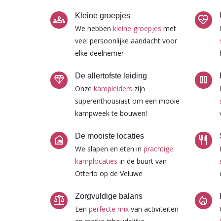
Kleine groepjes
groups
ecg_heart
We hebben
kleine groepjes
met
veel persoonlijke aandacht voor
elke deelnemer
De allertofste leiding
diamond
pause
Onze
kampleiders
zijn
superenthousiast om een mooie
kampweek te bouwen!
De mooiste locaties
night_shelter
restaurant
We slapen en eten in
prachtige
kamplocaties
in de buurt van
Otterlo op de Veluwe
Zorgvuldige balans
balance
local_fire_department
Een
perfecte mix
van activiteiten