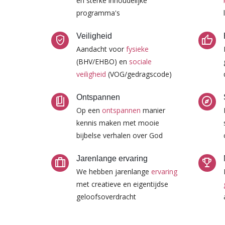
en sterke inhoudelijke
programma's
Veiligheid
verified_user
thumb_up
Aandacht voor
fysieke
(BHV/EHBO) en
sociale
veiligheid
(VOG/gedragscode)
Ontspannen
book_5
explore
Op een
ontspannen
manier
kennis maken met mooie
bijbelse verhalen over God
Jarenlange ervaring
trip
trophy
We hebben jarenlange
ervaring
met creatieve en eigentijdse
geloofsoverdracht