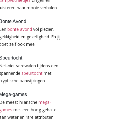
kampvuurliedjes
zingen en
luisteren naar mooie verhalen
Bonte Avond
Een
bonte avond
vol plezier,
gekkigheid en gezelligheid. En jij
doet zelf ook mee!
Speurtocht
Net-niet verdwalen tijdens een
spannende
speurtocht
met
cryptische aanwijzingen
Mega-games
De meest hilarische
mega-
games
met een hoog gehalte
aan water en rare attributen