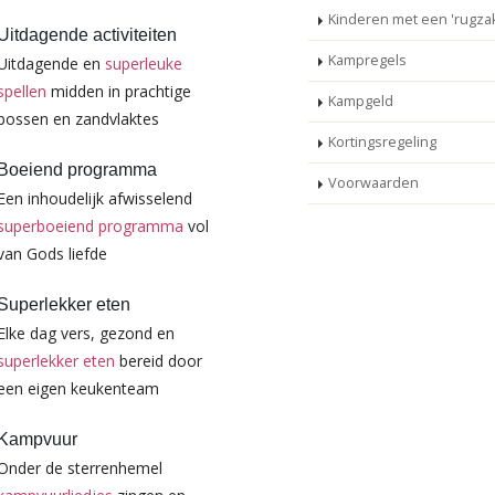
Kinderen met een 'rugzak
Uitdagende activiteiten
Kampregels
Uitdagende en
superleuke
spellen
midden in prachtige
Kampgeld
bossen en zandvlaktes
Kortingsregeling
Boeiend programma
Voorwaarden
Een inhoudelijk afwisselend
superboeiend programma
vol
van Gods liefde
Superlekker eten
Elke dag vers, gezond en
superlekker eten
bereid door
een eigen keukenteam
Kampvuur
Onder de sterrenhemel