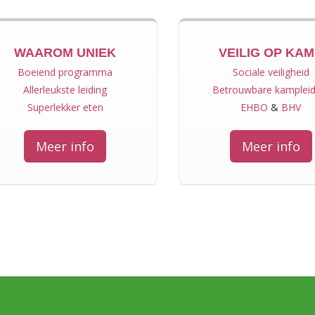
WAAROM UNIEK
VEILIG OP KA
Boeiend programma
Sociale veiligheid
Allerleukste leiding
Betrouwbare kampleid
Superlekker eten
EHBO
&
BHV
Meer info
Meer info
45
150
aar ervaring met kampen
Enthousiaste kampleider