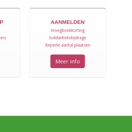
MP
AANMELDEN
Vroegboekkorting
ers
Solidariteitsbijdrage
Beperkt aantal plaatsen
Meer info
500
s
Gelukkige deelnemers