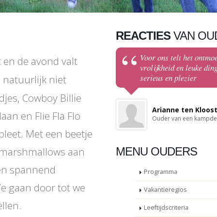
REACTIES
VAN OU
Voor ons telt het ontmoe
 en de avond valt
vrolijkheid en leuke din
r
serieus en plezier
natuurlijk niet
djes, Cowboy Billie
Arianne ten Kloos
aan en Flie Fla Flo
Ouder van een kampd
leet. Met een beetje
 marshmallows aan
MENU OUDERS
een spannend
Programma
e gaan door tot we
Vakantieregios
llen.
Leeftijdscriteria