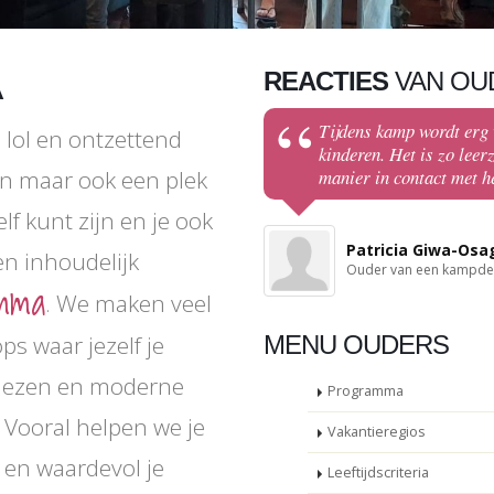
REACTIES
VAN OU
A
Tijdens kamp wordt erg 
 lol en ontzettend
kinderen. Het is zo leer
en maar ook een plek
manier in contact met he
lf kunt zijn en je ook
Patricia Giwa-Osa
n inhoudelijk
Ouder van een kampd
mma
. We maken veel
s waar jezelf je
MENU OUDERS
iezen en moderne
Programma
Vooral helpen we je
Vakantieregios
 en waardevol je
Leeftijdscriteria