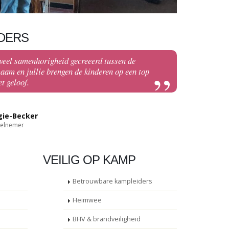
DERS
veel samenhorigheid gecreeerd tussen de
zaam en jullie brengen de kinderen op een top
t geloof.
gie-Becker
eelnemer
VEILIG OP KAMP
Betrouwbare kampleiders
Heimwee
BHV & brandveiligheid