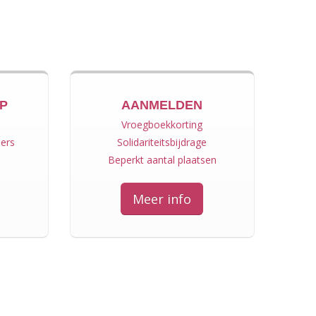
MP
AANMELDEN
Vroegboekkorting
ers
Solidariteitsbijdrage
Beperkt aantal plaatsen
Meer info
500