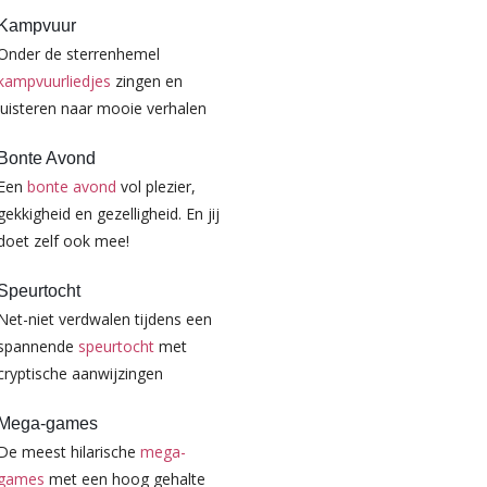
Kampvuur
Onder de sterrenhemel
kampvuurliedjes
zingen en
luisteren naar mooie verhalen
Bonte Avond
Een
bonte avond
vol plezier,
gekkigheid en gezelligheid. En jij
doet zelf ook mee!
Speurtocht
Net-niet verdwalen tijdens een
spannende
speurtocht
met
cryptische aanwijzingen
Mega-games
De meest hilarische
mega-
games
met een hoog gehalte