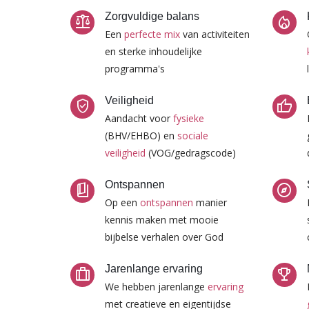
Zorgvuldige balans
balance
local_fire_department
Een
perfecte mix
van activiteiten
en sterke inhoudelijke
programma's
Veiligheid
verified_user
thumb_up
Aandacht voor
fysieke
(BHV/EHBO) en
sociale
veiligheid
(VOG/gedragscode)
Ontspannen
book_5
explore
Op een
ontspannen
manier
kennis maken met mooie
bijbelse verhalen over God
Jarenlange ervaring
trip
trophy
We hebben jarenlange
ervaring
met creatieve en eigentijdse