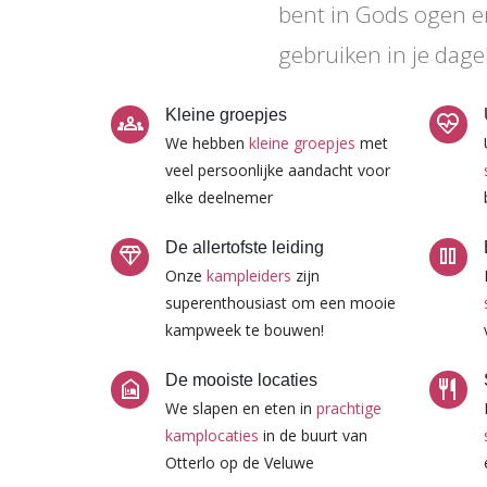
bent in Gods ogen e
gebruiken in je dagel
Kleine groepjes
groups
ecg_heart
We hebben
kleine groepjes
met
veel persoonlijke aandacht voor
elke deelnemer
De allertofste leiding
diamond
pause
Onze
kampleiders
zijn
superenthousiast om een mooie
kampweek te bouwen!
De mooiste locaties
night_shelter
restaurant
We slapen en eten in
prachtige
kamplocaties
in de buurt van
Otterlo op de Veluwe