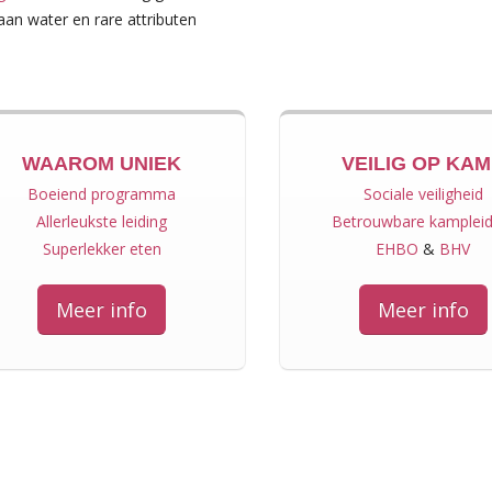
aan water en rare attributen
WAAROM UNIEK
VEILIG OP KA
Boeiend programma
Sociale veiligheid
Allerleukste leiding
Betrouwbare kampleid
Superlekker eten
EHBO
&
BHV
Meer info
Meer info
45
150