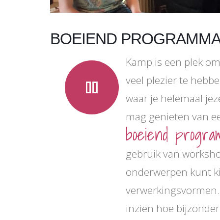
BOEIEND PROGRAMM
Kamp is een plek om
veel plezier te hebb
pause
waar je helemaal jeze
mag genieten van ee
boeiend progra
gebruik van workshop
onderwerpen kunt k
verwerkingsvormen. 
inzien hoe bijzonder