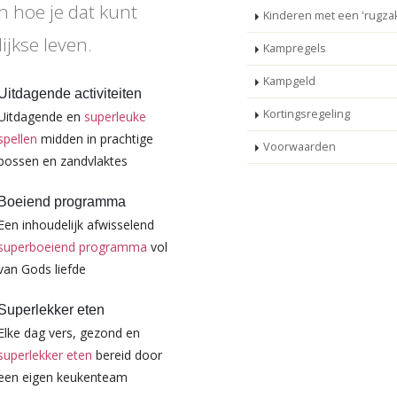
n hoe je dat kunt
Kinderen met een 'rugzak
ijkse leven.
Kampregels
Kampgeld
Uitdagende activiteiten
Kortingsregeling
Uitdagende en
superleuke
spellen
midden in prachtige
Voorwaarden
bossen en zandvlaktes
Boeiend programma
Een inhoudelijk afwisselend
superboeiend programma
vol
van Gods liefde
Superlekker eten
Elke dag vers, gezond en
superlekker eten
bereid door
een eigen keukenteam