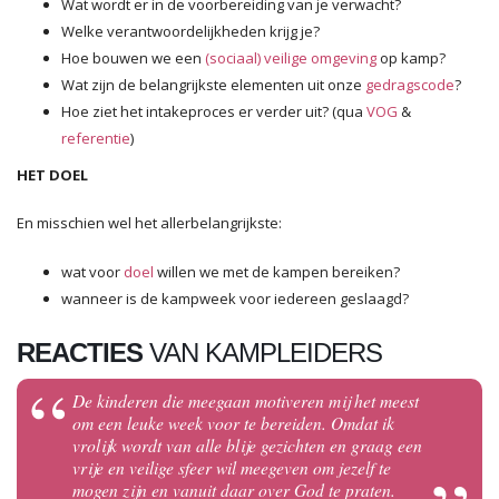
Wat wordt er in de voorbereiding van je verwacht?
Welke verantwoordelijkheden krijg je?
Hoe bouwen we een
(sociaal) veilige omgeving
op kamp?
Wat zijn de belangrijkste elementen uit onze
gedragscode
?
Hoe ziet het intakeproces er verder uit? (qua
VOG
&
referentie
)
HET DOEL
En misschien wel het allerbelangrijkste:
wat voor
doel
willen we met de kampen bereiken?
wanneer is de kampweek voor iedereen geslaagd?
REACTIES
VAN KAMPLEIDERS
De kinderen die meegaan motiveren mij het meest
om een leuke week voor te bereiden. Omdat ik
vrolijk wordt van alle blije gezichten en graag een
vrije en veilige sfeer wil meegeven om jezelf te
mogen zijn en vanuit daar over God te praten.